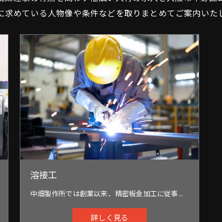
に求めている人物像や条件などを取りまとめてご案内いた
溶接工
中畑製作所では創業以来、精密板金加工に従事して参りました。 QDCシステム (簡易金型) を取り入れたプレス加工や、レーザー加工機、タレパン、すべての溶接機を駆使した精密板金加工を得意としております。
詳しく見る