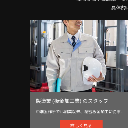
具体的
製造業 (板金加工業) のスタッフ
中畑製作所では創業以来、精密板金加工に従事して参りました。 QDCシステム (簡易金型) を取り入れたプレス加工や、レーザー加工機、タレパン、すべての溶接機を駆使した精密板金加工を得意としております。
詳しく見る