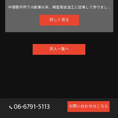
中畑製作所では創業以来、精密板金加工に従事して参りました。 QDCシステム (簡易金型) を取り入れたプレス加工や、レーザー加工機、タレパン、すべての溶接機を駆使した精密板金加工を得意としております。
詳しく見る
求人一覧へ
06-6791-5113
お問い合わせはこちら