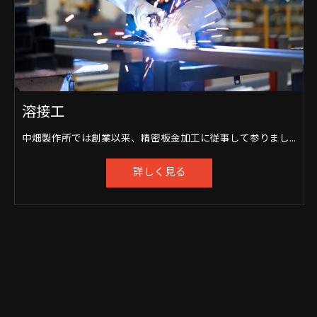
溶接工
中畑製作所では創業以来、精密板金加工に従事して参りました。 QDCシステム (簡易金型) を取り入れたプレス加工や、レーザー加工機、タレパン、すべての溶接機を駆使した精密板金加工を得意としております。
詳しく見る