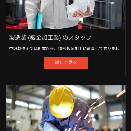
製造業 (板金加工業) のスタッフ
中畑製作所では創業以来、精密板金加工に従事して参りました。 QDCシステム (簡易金型) を取り入れたプレス加工や、レーザー加工機、タレパン、すべての溶接機を駆使した精密板金加工を得意としております。
詳しく見る